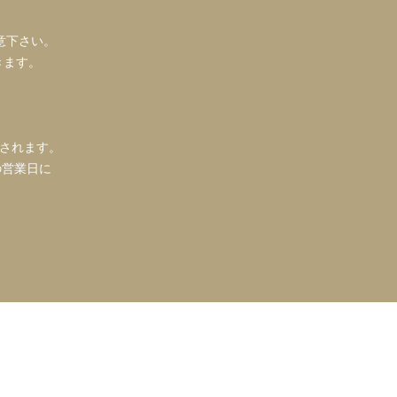
意下さい。
きます。
信されます。
の営業日に
。