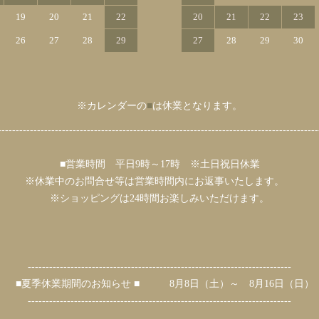
19
20
21
22
20
21
22
23
26
27
28
29
27
28
29
30
※カレンダーの
■
は休業となります。
------------------------------------------------------------------------------------------
■営業時間 平日9時～17時 ※土日祝日休業
※休業中のお問合せ等は営業時間内にお返事いたします。
※ショッピングは24時間お楽しみいただけます。
--------------------------------------------------------------------------
■夏季休業期間のお知らせ ■ 8月8日（土）～ 8月16日（日）
--------------------------------------------------------------------------