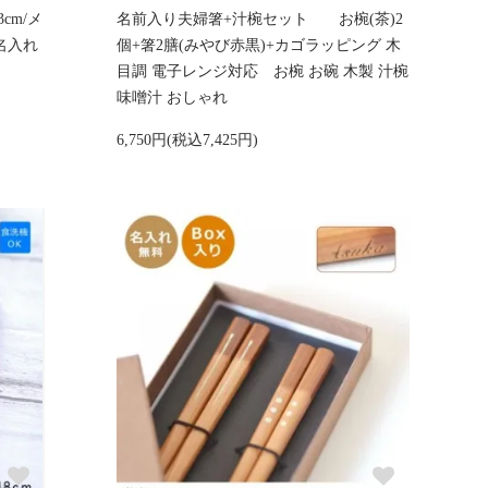
cm/メ
名前入り夫婦箸+汁椀セット お椀(茶)2
名入れ
個+箸2膳(みやび赤黒)+カゴラッピング 木
目調 電子レンジ対応 お椀 お碗 木製 汁椀
味噌汁 おしゃれ
6,750円(税込7,425円)