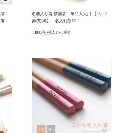
供箸
名前入り箸 積層箸 単品大人用 【23cm/
い箸
赤/茶/黒】 名入れ刻印
1,800円(税込1,980円)