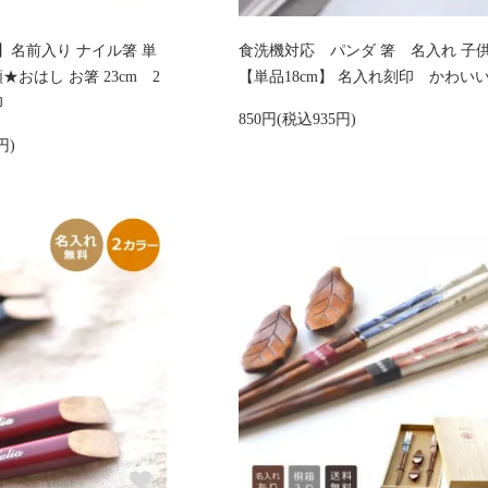
】名前入り ナイル箸 単
食洗機対応 パンダ 箸 名入れ 子
おはし お箸 23cm 2
【単品18cm】 名入れ刻印 かわい
印
850円(税込935円)
円)