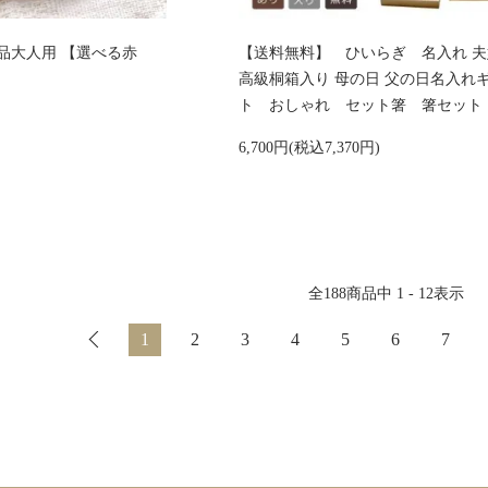
品大人用 【選べる赤
【送料無料】 ひいらぎ 名入れ 
高級桐箱入り 母の日 父の日名入れ
ト おしゃれ セット箸 箸セッ
6,700円(税込7,370円)
全
188
商品中
1 - 12
表示
1
2
3
4
5
6
7