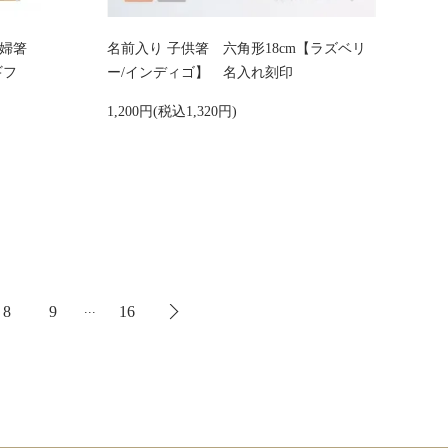
夫婦箸
名前入り 子供箸 六角形18cm【ラズベリ
ギフ
ー/インディゴ】 名入れ刻印
ト
1,200円(税込1,320円)
...
8
9
16