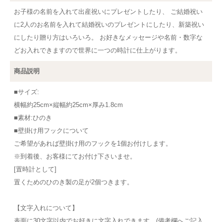
お子様の名前を入れて出産祝いにプレゼントしたり、 ご結婚祝い
に2人のお名前を入れて結婚祝いのプレゼントにしたり、新築祝い
にしたり贈り方はいろいろ。 お好きなメッセージや名前・数字な
どお入れできますので世界に一つの時計に仕上がります。
商品説明
■サイズ:
横幅約25cm×縦幅約25cm×厚み1.8cm
■素材:ひのき
■壁掛け用フックについて
ご希望があれば壁掛け用のフックを1個お付けします。
※到着後、お客様にてお付け下さいませ。
[置時計として]
置くためのひのき製の足が2個つきます。
【文字入れについて】
表面に30文字以内でお好きに文字入れできます。(備考欄へご記入