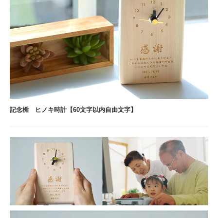
記念楯 ヒノキ時計【60文字以内自由文字】