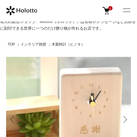
0
名入れ総合ショップ「Holotto（ホロット）」は名前やメッセージなどお好き
に刻印できる世界に一つのだけ贈り物が作れるお店です。
TOP
インテリア雑貨
木製時計（ヒノキ）