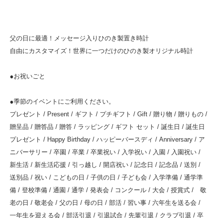
父の日に最適！メッセージ入りひのき製置き時計
自由にカスタマイズ！世界に一つだけのひのき製オリジナル時計
●お祝いごと
●季節のイベントにご利用ください。
プレゼント / Present / ギフト / プチギフト / Gift / 贈り物 / 贈りもの /
贈呈品 / 贈答品 / 贈答 / ラッピング / ギフト セット / 誕生日 / 誕生日
プレゼント / Happy Birthday / ハッピーバースディ / Anniversary / ア
ニバーサリー / 卒園 / 卒業 / 卒業祝い / 入学祝い / 入園 / 入園祝い /
新生活 / 新生活応援 / 引っ越し / 開店祝い / 記念日 / 記念品 / 送別 /
送別品 / 祝い / こどもの日 / 子供の日 / 子ども会 / 入学準備 / 通学準
備 / 登校準備 / 通園 / 通学 / 発表会 / コンクール / 大会 / 授賞式 / 敬
老の日 / 敬老会 / 父の日 / 母の日 / 部活 / 習い事 / 六年生を送る会 /
一年生を迎える会 / 部活引退 / 引退試合 / 先輩引退 / クラブ引退 / 卒