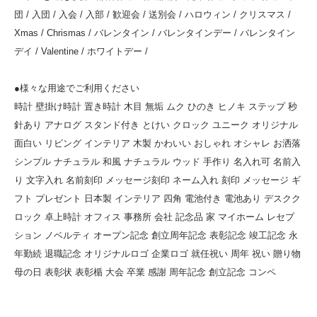
団 / 入団 / 入会 / 入部 / 歓迎会 / 送別会 / ハロウィン / クリスマス /
Xmas / Chrismas / バレンタイン / バレンタインデー / バレンタイン
デイ / Valentine / ホワイトデー /
●様々な用途でご利用ください
時計 壁掛け時計 置き時計 木目 無垢 ムク ひのき ヒノキ ステップ 秒
針あり アナログ スタンド付き とけい クロック ユニーク オリジナル
面白い リビング インテリア 木製 かわいい おしゃれ オシャレ お洒落
シンプル ナチュラル 和風 ナチュラル ウッド 手作り 名入れ可 名前入
り 文字入れ 名前刻印 メッセージ刻印 ネーム入れ 刻印 メッセージ ギ
フト プレゼント 日本製 インテリア 四角 電池付き 電池あり デスクク
ロック 卓上時計 オフィス 事務所 会社 記念品 家 マイホーム レセプ
ション ノベルティ オープン記念 創立周年記念 表彰記念 竣工記念 永
年勤続 退職記念 オリジナルロゴ 企業ロゴ 就任祝い 周年 祝い 贈り物
母の日 表彰状 表彰楯 大会 卒業 感謝 周年記念 創立記念 コンペ