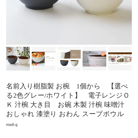
名前入り樹脂製 お椀 1個から 【選べ
る2色グレー/ホワイト】 電子レンジＯ
Ｋ 汁椀 大き目 お碗 木製 汁椀 味噌汁
おしゃれ 漆塗り おわん スープボウル
mw8-g