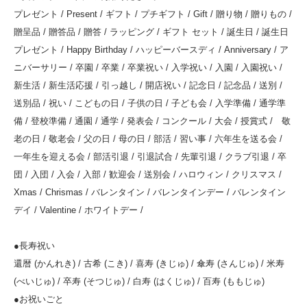
プレゼント / Present / ギフト / プチギフト / Gift / 贈り物 / 贈りもの /
贈呈品 / 贈答品 / 贈答 / ラッピング / ギフト セット / 誕生日 / 誕生日
プレゼント / Happy Birthday / ハッピーバースディ / Anniversary / ア
ニバーサリー / 卒園 / 卒業 / 卒業祝い / 入学祝い / 入園 / 入園祝い /
新生活 / 新生活応援 / 引っ越し / 開店祝い / 記念日 / 記念品 / 送別 /
送別品 / 祝い / こどもの日 / 子供の日 / 子ども会 / 入学準備 / 通学準
備 / 登校準備 / 通園 / 通学 / 発表会 / コンクール / 大会 / 授賞式 / 敬
老の日 / 敬老会 / 父の日 / 母の日 / 部活 / 習い事 / 六年生を送る会 /
一年生を迎える会 / 部活引退 / 引退試合 / 先輩引退 / クラブ引退 / 卒
団 / 入団 / 入会 / 入部 / 歓迎会 / 送別会 / ハロウィン / クリスマス /
Xmas / Chrismas / バレンタイン / バレンタインデー / バレンタイン
デイ / Valentine / ホワイトデー /
●長寿祝い
還暦 (かんれき) / 古希 (こき) / 喜寿 (きじゅ) / 傘寿 (さんじゅ) / 米寿
(べいじゅ) / 卒寿 (そつじゅ) / 白寿 (はくじゅ) / 百寿 (ももじゅ)
●お祝いごと