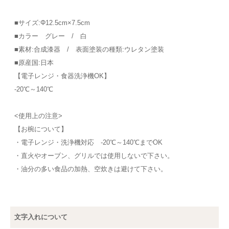
■サイズ:Φ12.5cm×7.5cm
■カラー グレー / 白
■素材:合成漆器 / 表面塗装の種類:ウレタン塗装
■原産国:日本
【電子レンジ・食器洗浄機OK】
-20℃～140℃
<使用上の注意>
【お椀について】
・電子レンジ・洗浄機対応 -20℃～140℃までOK
・直火やオーブン、グリルでは使用しないで下さい。
・油分の多い食品の加熱、空炊きは避けて下さい。
文字入れについて