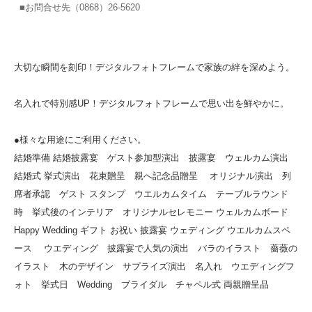
■お問合せ先（0868）26-5620
大切な瞬間を刻印！デジタルフォトフレームで家族の絆を深めよう。
名入れで特別感UP！デジタルフォトフレームで思い出を鮮やかに。
●様々な用途にご利用ください。
結婚準備 結婚披露宴 ゲスト参加型演出 披露宴 ウェルカム演出
結婚式 挙式演出 花束贈呈 親へ記念品贈呈 オリジナル演出 列
席者承認 ゲスト スタンプ ウエルカムタイム テーブルラウンド
時 挙式後のインテリア オリジナルセレモニー ウェルカムボード
Happy Wedding ギフト お祝い 披露宴 ウェディング ウエルカムスペ
ース ウエディング 披露宴で人気の演出 バラのイラスト 薔薇の
イラスト 木のデザイン サプライズ演出 名入れ ウエディングフ
ォト 挙式日 Wedding ブライダル チャペル式 両親贈呈品