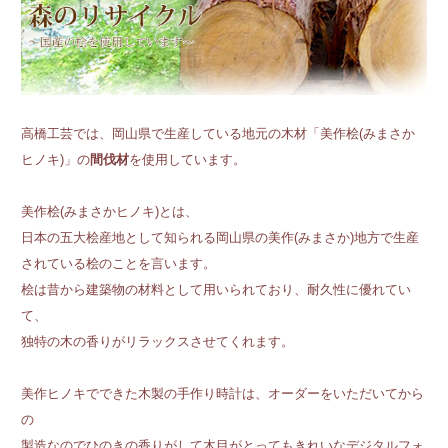
高橋工芸では、岡山県で生産している地元の木材「美作桧(みまさか
ヒノキ)」の
間伐材
を使用しています。
美作桧(みまさかヒノキ)とは、
日本の五大桧産地として知られる岡山県の美作(みまさか)地方で生産
されている桧のことを言います。
桧は昔から建築物の材料として用いられており、耐久性に優れてい
て、
独特の木の香りがリラックスさせてくれます。
美作ヒノキでできた木製の手作り時計は、オーダーをいただいてから
の
製造なのでひのきの香りがして木目がとってもきれいなデジタルフォ