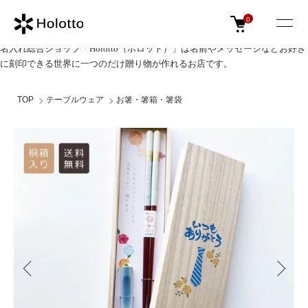
0
名入れ総合ショップ「Holotto（ホロット）」は名前やメッセージなどお好き
に刻印できる世界に一つのだけ贈り物が作れるお店です。
TOP
テーブルウェア
お箸・箸箱・箸袋