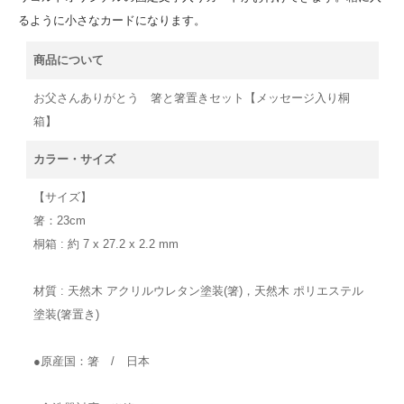
るように小さなカードになります。
商品について
お父さんありがとう 箸と箸置きセット【メッセージ入り桐
箱】
カラー・サイズ
【サイズ】
箸：23cm
桐箱 : 約 7 x 27.2 x 2.2 mm
材質 : 天然木 アクリルウレタン塗装(箸)，天然木 ポリエステル
塗装(箸置き)
●原産国：箸 / 日本